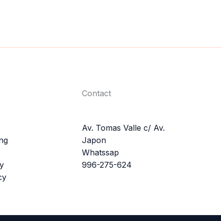
Contact
Av. Tomas Valle c/ Av.
ing
Japon
Whatssap
cy
996-275-624
cy